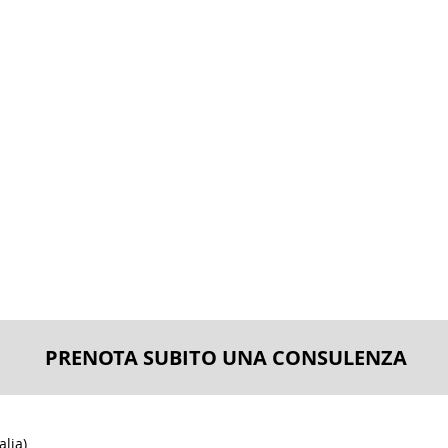
DIRITTO CIVILE
Rientrante nel Diritto di Famiglia e d
assistenza e patrocinio anche dinna
minorenni in materia specifica di affido.
Lo Studio Legale Nicotera opera, oltre c
territorio nazionale.
PRENOTA SUBITO UNA CONSULENZA
alia)