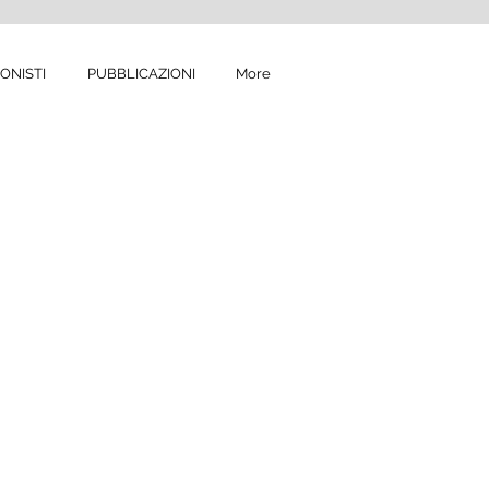
ONISTI
PUBBLICAZIONI
More
arant'anni, precisamente
o del Diritto penale,
enza, affidabilità e
a tutela dell'assistito,
ssistenza e di difesa in
rimento, a mero titolo