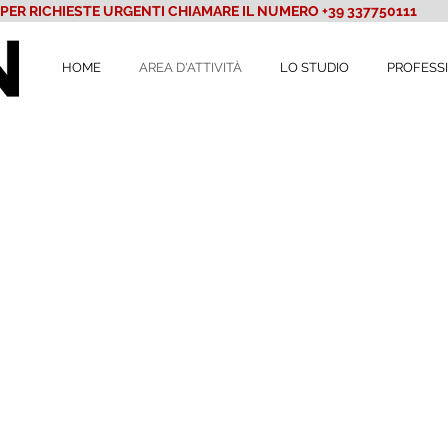
PER RICHIESTE URGENTI CHIAMARE IL NUMERO +39 337750111
HOME
AREA D'ATTIVITÀ
LO STUDIO
PROFESSI
DIRITTO PENALE
L'avvocato Pietro Nicotera opera da qu
dal 1983, principalmente nell'ambit
garantendo con la propria esperi
professionalità, un'efficace ed incisiv
imputato nel procedimento penale.
Lo Studio presta attività di consulenza, a
tutte le aree del diritto penale, con rife